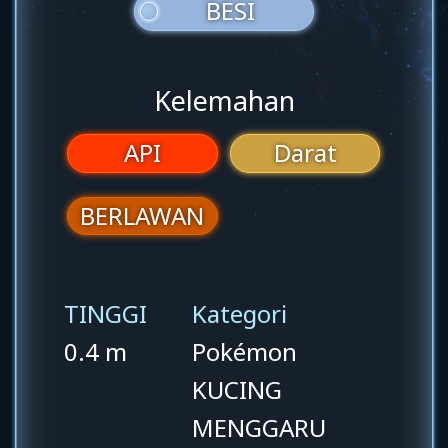
BESI
Kelemahan
API
Darat
BERLAWAN
TINGGI
Kategori
0.4 m
Pokémon
KUCING
MENGGARU