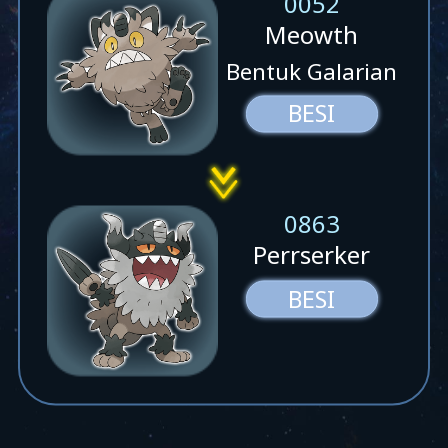
0052
Meowth
Bentuk Galarian
BESI
0863
Perrserker
BESI