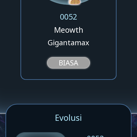
0052
Meowth
Gigantamax
BIASA
Evolusi