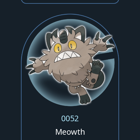
0052
Meowth