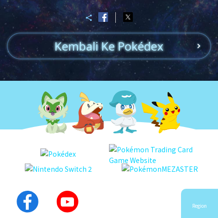
Kembali Ke Pokédex
Region