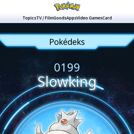
Topics
TV / Film
Goods
Apps
Video Games
Card
Pokédeks
0199
Slowking