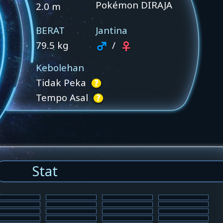
Pokémon DIRAJA
2.0 m
BERAT
Jantina
79.5 kg
/
Kebolehan
Tidak Peka
Tempo Asal
Stat