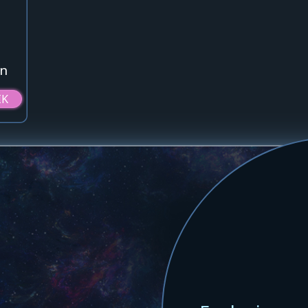
an
IK