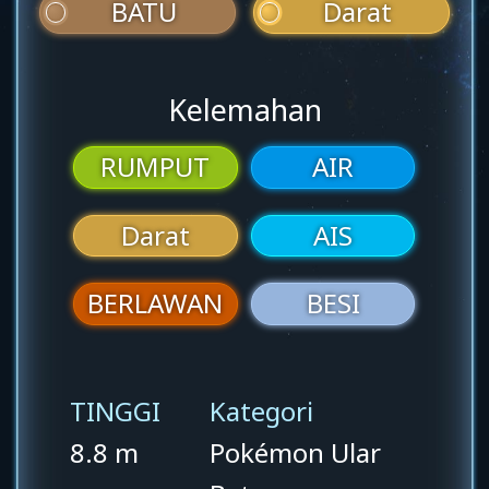
BATU
Darat
Kelemahan
RUMPUT
AIR
Darat
AIS
BERLAWAN
BESI
TINGGI
Kategori
8.8 m
Pokémon Ular