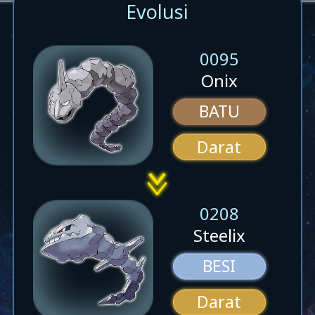
Evolusi
0095
Onix
BATU
Darat
0208
Steelix
BESI
Darat