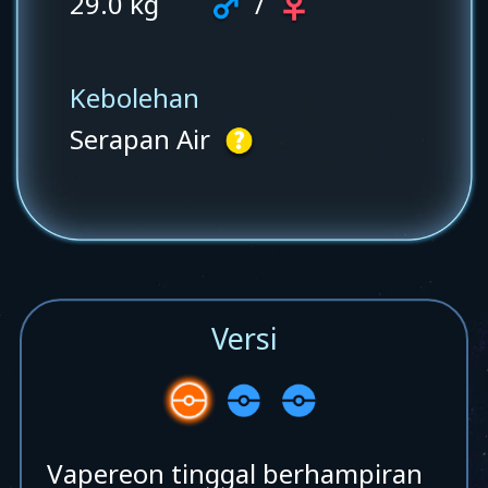
29.0 kg
/
Kebolehan
Serapan Air
Versi
Vapereon tinggal berhampiran