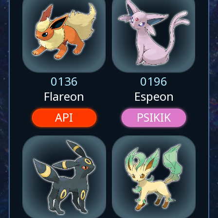
0136
0196
Flareon
Espeon
API
PSIKIK