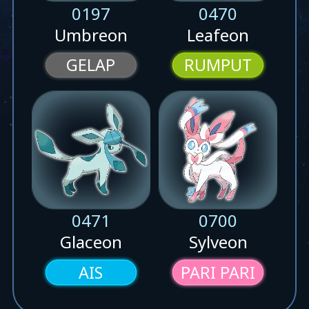
0197
0470
Umbreon
Leafeon
GELAP
RUMPUT
0471
0700
Glaceon
Sylveon
AIS
PARI PARI