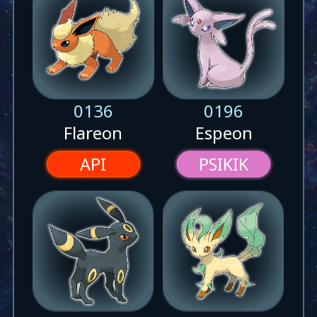
0136
0196
Flareon
Espeon
API
PSIKIK