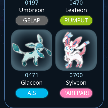
0197
0470
Umbreon
Leafeon
GELAP
RUMPUT
0471
0700
Glaceon
Sylveon
AIS
PARI PARI